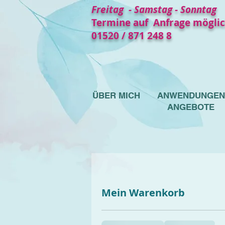
Freit
ag - Samstag - Sonntag
Termine auf Anfrage möglic
01520 / 871 248 8
ÜBER MICH
ANWENDUNGEN
ANGEBOTE
Mein Warenkorb